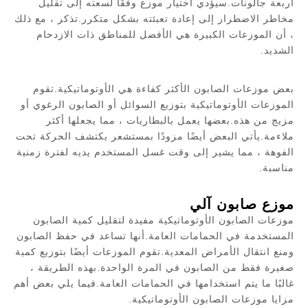
أربعة جالونات.سيؤدي اختيار موزع وفقًا لسعته إلى تقليل
مخاطر الاضطرار إلى إعادة تعبئته بشكل متكرر.تذكر ، مع ذلك
، أن الموزعات الكبيرة هي الأفضل للمناطق ذات الازدحام
الشديد.
بعض موزعات الصابون الأكثر كفاءة هي الأوتوماتيكية.تقوم
الموزعات الأوتوماتيكية بتوزيع السوائل أو الصابون الرغوي أو
مزيج من هذه.بعضها يعمل بالبطاريات ، مما يجعلها أكثر
ملاءمة.يأتي البعض أيضًا مزودًا بمستشعر يكتشف الحركة تحت
الفوهة ، مما يشير إلى وقت غسل المستخدم يديه لفترة زمنية
مناسبة.
موزع صابون آلي
موزعات الصابون الأوتوماتيكية مفيدة لتقليل كمية الصابون
المستخدمة في الحمامات العامة.أنها تساعد في حفظ الصابون
ومنع انتقال الأمراض المعدية.تقوم الموزعات أيضًا بتوزيع كمية
صغيرة فقط من الصابون في المرة الواحدة.بهذه الطريقة ،
غالبًا ما يتم استخدامها في الحمامات العامة.فيما يلي بعض أهم
مزايا موزعات الصابون الأوتوماتيكية.