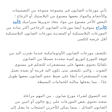
تأتي موزعات الصابون في مجموعة متنوعة من التصميمات
والأحجام والمواد.بعضها مصنوع من البلاستيك أو الزجاج ؛
البعض الآخر مصنوع من مواد معاد تدويرها.سيراميك
S
أوه
D
أبراج
متوفرة أيضا.موزعات الصابون الزجاجي أكثر متانة من
الموزعات البلاستيكية أو المعدنية.موزعات الصابون البلاستيكية
أقل عرضة للكسر.
تكتشف موزعات الصابون الأوتوماتيكية عندما تقترب اليد من
فوهة الموزع لتوزيع كمية محددة مسبقًا من الصابون
تلقائيًا.يحتوي بعضها على مستشعرات للتحكم في مستوى
الصوت ، والتي تكتشف متى تكون اليد قريبة أو بعيدة.تعمل
هذه المستشعرات أيضًا على ضبط حجم الصابون.بعضها طويل
جدًا ، مما يجعلها مثالية للحمامات البسيطة.
عند التسوق لشراء موزع صابون ، من المهم مراعاة
سعته.تحتوي بعض الموزعات على ربع جالون أو اثنين من
الصابون السائل ، بينما يمكن للآخرين استيعاب ما يصل إلى