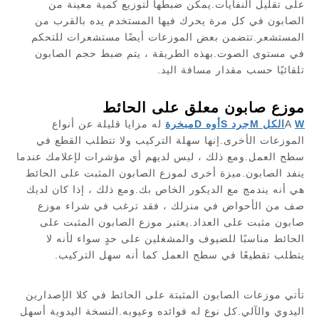
على تقليل النفايات.يمكن ضبطها لتوزيع كمية معينة من
الصابون في كل مرة يحرك فيها المستخدم يده بالقرب من
المستشعر.تتضمن بعض الموزعات أيضًا مستشعرات للتحكم
في مستوى الصوت.بهذه الطريقة ، يتم ضبط حجم الصابون
تلقائيًا حسب مقدار مسافة اليد.
موزع صابون معلق على الحائط
W
A
الكل
M
جرد
S
أوه
D
مبخرة
له مزايا قليلة عن أنواع
الموزعات الأخرى.إنها سهلة التركيب ولا تتطلب القطع في
سطح العمل.ومع ذلك ، ليس لديهم أي مؤشرات لإعلامك عندما
ينفد الصابون.ميزة أخرى لموزع الصابون المثبت على الحائط
هي أنه يندمج مع الديكور الخاص بك.ومع ذلك ، إذا كان لديك
صف من الأحواض في منزلك ، فقد ترغب في شراء موزع
صابون مثبت على العداد.يعتبر موزع الصابون المثبت على
الحائط مناسبًا للضيوف والمشغلين على حدٍ سواء لأنه لا
يتطلب تقطيعًا في سطح العمل كما أنه سهل التركيب.
تأتي موزعات الصابون المثبتة على الحائط في كلا الإصدارين
اليدوي والآلي.كل نوع له فوائده وعيوبه.النسخة اليدوية أسهل