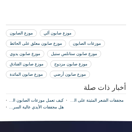
موزع صابون معلق على الحائط
موزع صابون آلي
موزع الصابون
موزعات الصابون
موزع صابون معلق على الحائط
موزع صابون ستانلس ستيل
موزع صابون يدوي
موزع صابون مزدوج
موزع صابون الفنادق
موزع صابون أرضي
موزع صابون المائدة
أخبار ذات صلة
مجففات الشعر المثبتة على الحائط: ضرورية للفنادق والصالات الرياضية
كيف تعمل موزعات الصابون المصنوعة من الفولاذ المقاوم للصدأ على تحسين النظافة
هل مجففات الأيدي عالية السرعة مزعجة للغاية؟ استكشاف تقنيات خفض الصوت