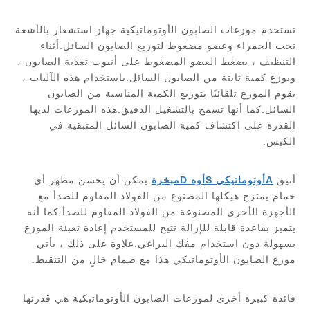
تستخدم موزعات الصابون الأوتوماتيكية جهاز استشعار بالأشعة
تحت الحمراء وعضو مضغوط لتوزيع الصابون السائل.أثناء
التنظيف ، يضغط العضو المضغوط على أنبوب تغذية الصابون ،
ويوزع كمية ثابتة من الصابون السائل.باستخدام هذه الآليات ،
يقوم الموزع تلقائيًا بتوزيع الكمية المناسبة من الصابون
السائل.كما أنها تسمح بالتشغيل الدقيق.هذه الموزعات لديها
القدرة على اكتشاف كمية الصابون السائل المتبقية في
الكيس.
أنيق
A
أوتوماتيكي
S
أوه
D
مبخرة
يمكن أن يحسن مظهر أي
حمام.يمتزج هيكلها المصنوع من الفولاذ المقاوم للصدأ مع
الأجهزة الأخرى المصنوعة من الفولاذ المقاوم للصدأ.كما أنه
يتميز بقاعدة قابلة للإزالة تتيح للمستخدم إعادة تعبئة الموزع
بسهولة دون استخدام مفك البراغي.علاوة على ذلك ، يأتي
موزع الصابون الأوتوماتيكي هذا مع صمام خالٍ من التنقيط.
فائدة كبيرة أخرى لموزعات الصابون الأوتوماتيكية هي قدرتها