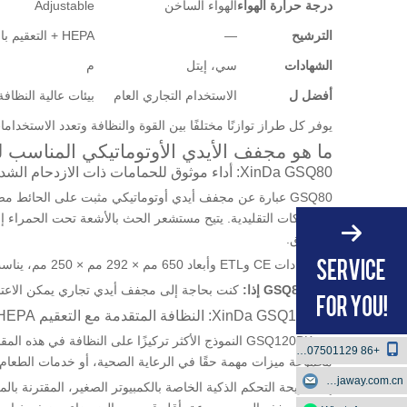
درجة حرارة الهواء
الهواء الساخن
Adjustable
الترشيح
—
HEPA + التعقيم بالأشعة فوق البنفسجية
الشهادات
سي، إيتل
م
أفضل ل
الاستخدام التجاري العام
بيئات عالية النظافة
يوفر كل طراز توازنًا مختلفًا بين القوة والنظافة وتعدد الاستخدام
ما هو مجفف الأيدي الأوتوماتيكي المناسب
XinDa GSQ80: أداء موثوق للحمامات ذات الازدحام الشديد
المناطق.
مع شهادات CE وETL وأبعاد 650 مم × 292 مم × 250 مم، يناسب GSQ80 المراحيض التجارية الأكبر في المكاتب والفنادق ومساحات البيع بالتجزئة.
اختر GSQ80 إذا:
كنت بحاجة إلى مجفف أيدي تجاري يمكن الاعتم
XinDa GSQ120BK: النظافة المتقدمة مع التعقيم HEPA والأشعة فوق البنفسجية
+86 18807501129
مجموعة ميزات مهمة حقًا في الرعاية الصحية، أو خدمات الطعام، 
boscowu@jaway.com.cn