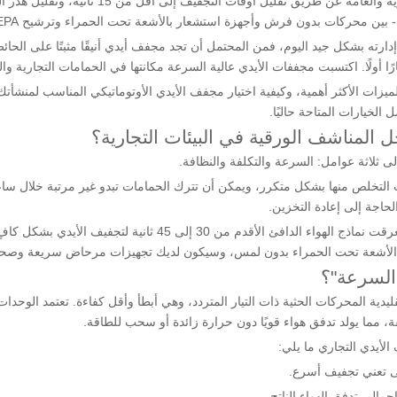
تعمل مجففات الأيدي عالية السرعة على تحويل المر
ارته بشكل جيد اليوم، فمن المحتمل أن تجد مجفف أيدي أنيقًا مثبتًا على الحائ
يارًا أولًا. اكتسبت مجففات الأيدي عالية السرعة مكانتها في الحمامات التجارية
 المناشف الورقية في البيئات التجارية؟
لى ثلاثة عوامل: السرعة والتكلفة والنظافة.
لب التخلص منها بشكل متكرر، ويمكن أن تترك الحمامات تبدو غير مرتبة خلال س
لحاجة إلى إعادة التخزين.
السرعة"؟
ية المحركات الحثية ذات التيار المتردد، وهي أبطأ وأقل كفاءة. تعتمد الوحدا
ة، مما يولد تدفق هواء قويًا دون حرارة زائدة أو سحب للطاقة.
لأيدي التجاري ما يلي:
لى تعني تجفيف أسرع.
مالي تدفق الهواء الناتج.