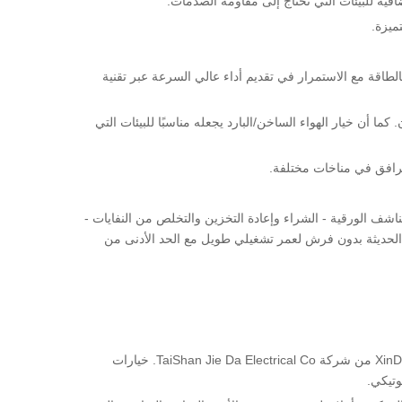
ميزة.
يجعله خيارًا أكثر وعيًا بالطاقة مع الاستمرار في تقديم أداء عالي السرعة عبر تقنية
الخلوص المحدود للجدران. كما أن خيار الهواء الساخن/البارد يجعله مناسبًا للبيئات التي
مرافق في مناخات مختلفة.
اشف الورقية - الشراء وإعادة التخزين والتخلص من النفايات -
 الحديثة بدون فرش لعمر تشغيلي طويل مع الحد الأدنى من
لقد تطورت مجففات الأيدي عالية السرعة إلى تركيبات موثوقة وصحية وفعالة من حيث التكلفة للحمامات التجارية والعامة. توفر سلسلة XinDa GSQ من شركة TaiShan Jie Da Electrical Co. خيارات
وتيكي.