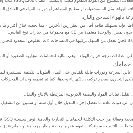
صدأ (المسمى أيضًا GSQ120BK) متانة إضافية للبيئات التي تحتاج إلى مقاومة الصدمات.
ة الهواء، مثل المستشفيات أو مطابخ المطاعم أو دورات المياه في الفنادق المت
يز GSQ70A بوظيفة الهواء الساخن/البارد المزدوج. عند 850 واط، فإنه يستهلك طاقة أقل من الطرازين الآخرين - مما 
أبعادها المدمجة (680 مم × 250 مم × 300 مم) ووزنها الخفيف (8.6 كجم) تجعل من السهل تركيبها في المساحات ذات 
في إعدادات درجة حرارة الهواء - وهي مثالية للحمامات التجارية الصغيرة أو ال
 حمامك
ي عالي السرعة وفورات قابلة للقياس على المدى الطويل. التكلفة المستمرة للمن
يدي التجاري، بمجرد تركيبه، بالكهرباء وحدها، كما تم تصميم وحدات المحركات
تقليل نفايات المواد والبصمة الكربونية المرتبطة بالإنتاج والنقل.
إن الرياضيات عادة ما تفضل إجراء التبديل خلال أول سنة أو سنتين من التشغيل.
تطلبات التثبيت - سواء كنت تقوم بتجهيز محطة مطار مزدحمة أو حمام فندق ب