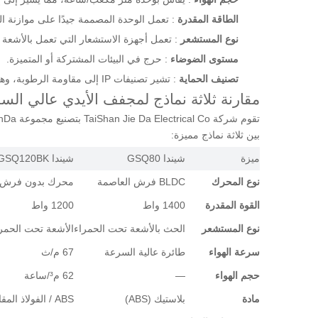
الطاقة المقدرة
: تعمل الوحدة المصممة جيدًا على موازنة ال
نوع المستشعر
: تعمل أجهزة الاستشعار التي تعمل بالأشعة
مستوى الضوضاء
: حرج في البيئات المشتركة أو المتميزة.
تصنيف الحماية
: تشير تصنيفات IP إلى مقاومة الرطوبة، وهو أمر مهم في إعدادات الحمام.
مقارنة ثلاثة نماذج لمجفف الأيدي عالي السرعة 
تقوم شركة TaiShan Jie Da Electrical Co بتصنيع مجموعة XinDa، وهي عبارة عن مجموعة من
بين ثلاثة نماذج مميزة:
ميزة
شيندا GSQ80
شيندا GSQ120BK
نوع المحرك
BLDC فرش العاصمة
محرك بدون فرش
القوة المقدرة
1400 واط
1200 واط
نوع المستشعر
الحث بالأشعة تحت الحمراء
الأشعة تحت الحمرا
سرعة الهواء
طائرة عالية السرعة
67 م/ث
حجم الهواء
—
62 م³/ساعة
مادة
بلاستيك (ABS)
ABS / الفولاذ المقاوم للصدأ