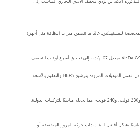
لمذكورة أعلاه. لن يؤدي مجفف الأيدي التجاري المناسب إلى
مخصصة للمستهلكين. غالبًا ما تتضمن ميزات النظافة مثل أجهزة
تعمل مجففات الأيدي التي تعمل بالأشعة تحت الحمراء بدون لمس على التخلص من الحاجة إلى لمس أي سطح، مما يقلل من خطر التلوث المتبادل. تعمل الموديلات المزودة بترشيح HEPA والتعقيم بالأشعة
تدعم معظم مجففات الأيدي التجارية خيارات جهد متعددة. على سبيل المثال، يعمل XinDa GSQ80 بجهد 110 فولت، و120 فولت، و220 فولت، و230 فولت، و240 فولت، مما يجعله مناسبًا للتركيبات الدولية.
الية تعني عمومًا تجفيفًا أسرع، ولكنها تعني أيضًا استهلاكًا أعلى للكهرباء لكل استخدام. يعد XinDa GSQ70A بقدرة 850 واط مناسبًا بشكل أفضل للبيئات ذات حركة المرور المنخفضة أو