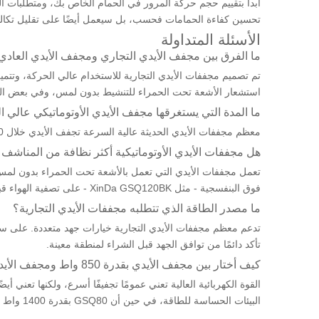
ابدأ بتقييم حجم حركة المرور في الحمام الخاص بك، ومتطلبات ال
تحسين كفاءة الحمامات فحسب، بل سيعمل أيضًا على تقليل تكال
الأسئلة المتداولة
ما الفرق بين مجفف الأيدي التجاري ومجفف الأيدي العادي
تم تصميم مجففات الأيدي التجارية للاستخدام عالي الحركة، وتتم
استشعار الأشعة تحت الحمراء للتنشيط بدون لمس، وفي بعض النماذج، ترشيح HEPA والتعقيم بال
ما المدة التي يستغرقها مجفف الأيدي الأوتوماتيكي عالي 
معظم مجففات الأيدي الحديثة عالية السرعة تجفف الأيدي خلال 10 إلى 15 ثانية. تميل النماذج ذات معدلات سرعة الهواء الأعلى - مثل XinDa GSQ120BK بمعدل 67 م/ث - إلى تحقيق أسرع أوقات التجفيف.
هل مجففات الأيدي الأوتوماتيكية أكثر نظافة من المناشف 
فوق البنفسجية - مثل XinDa GSQ120BK - على تصفية الهواء قبل أن يلامس اليدين، مما يضيف طبقة إضافية من النظافة.
ما مصدر الطاقة الذي تتطلبه مجففات الأيدي التجارية؟
تأكد دائمًا من توافق الجهد قبل الشراء لمنطقة معينة.
كيف أختار بين مجفف الأيدي بقدرة 850 واط ومجفف الأيدي بقدرة 1400 واط؟
البيئات الحساسة للطاقة، في حين أن GSQ80 بقدرة 1400 واط يناسب المراحيض ذات حركة المرور العالية حيث تكون السرعة هي الأولوية.