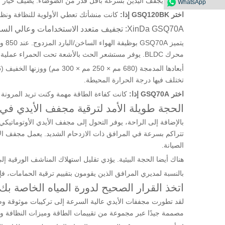
ساعة، يجفف اليدين بسرعة بأقل قدر من الضوضاء. يضيف خيار الغلاف المصنوع من الفولاذ المقاوم لل
WhatsApp
اختر GSQ120BK إذا:
كانت منشأتك تعطي الأولوية للنظافة ونظاف
XinDa GSQ70A: تجفيف متعدد الاستخدامات وعالي السرعة بالهواء الساخن والبارد
يتم
محرك BLDC. يوفر مستشعر الحث بالأشعة تحت الحمراء عملية بدون لمس، والوحدة معتمدة من CE مع مجموعة من خيارات نوع القابس.
تختلف فيها درجة الحرارة المحيطة.
اختر GSQ70A إذا:
كانت كفاءة الطاقة مهمة وكنت تريد المرونة 
الحجة طويلة الأمد لترقية مجفف الأيدي في
بالإضافة إلى الراحة، يوفر التحول إلى مجفف الأيدي الأوتوماتيك
تتراكم بسرعة في المرافق ذات الازدحام الشديد. يعمل مجفف الأ
الصيانة.
هناك أيضا الحجة البيئية. يؤدي تقليل استهلاك المناشف الورقية إلى 
بالنسبة لمديري المرافق الذين يقومون بتقييم ترقية الحمامات، ف
اتخذ القرار الصحيح لدورة المياه الخاصة بك
مصممة جيدًا عبر مجموعة من تقييمات الطاقة وميزات النظافة وم