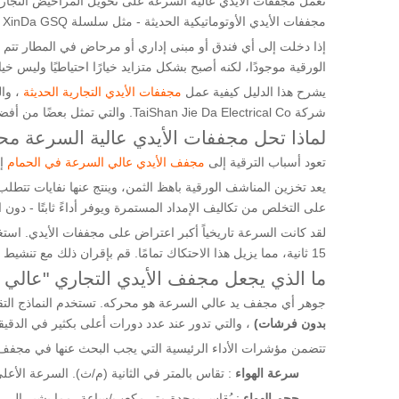
مجففات الأيدي الأوتوماتيكية الحديثة - مثل سلسلة XinDa GSQ - بين محركات بدون فرش وأجهزة استشعار بالأشعة تحت الحمراء وترشيح HEPA لتوفير أداء سريع وصحي وموفر للطاقة.
إذا دخلت إلى أي فندق أو مبنى إداري أو مرحاض في المطار تتم إد
الورقية موجودًا، لكنه أصبح بشكل متزايد خيارًا احتياطيًا وليس خ
يشرح هذا الدليل كيفية عمل
مجففات الأيدي التجارية الحديثة
شركة TaiShan Jie Da Electrical Co. والتي تمثل بعضًا من أفضل الخيارات المتاحة حاليًا.
لماذا تحل مجففات الأيدي عالية السرعة محل
تعود أسباب الترقية إلى
مجفف الأيدي عالي السرعة في الحمام
إ
يعد تخزين المناشف الورقية باهظ الثمن، وينتج عنها نفايات تتط
على التخلص من تكاليف الإمداد المستمرة ويوفر أداءً ثابتًا - دون ا
15 ثانية، مما يزيل هذا الاحتكاك تمامًا. قم بإقران ذلك مع تنشيط الأشعة تحت الحمراء بدون لمس، وسيكون لديك تجهيزات مرحاض سريعة وصحية.
ما الذي يجعل مجفف الأيدي التجاري "عالي 
جوهر أي مجفف يد عالي السرعة هو محركه. تستخدم النماذج التقليد
بدون فرشات)
، والتي تدور عند عدد دورات أعلى بكثير في الدقيق
تتضمن مؤشرات الأداء الرئيسية التي يجب البحث عنها في مجفف ا
سرعة الهواء
: تقاس بالمتر في الثانية (م/ث). السرعة الأع
حجم الهواء
: يُقاس بوحدة متر مكعب/ساعة، مما يشير إلى إج