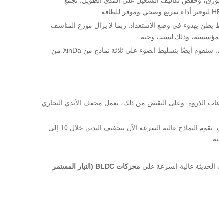
احيض التجارية والعامة عن طريق تقليل أوقات التجفيف إلى أقل من 15 ثانية، وتقليل هدر الورق، وخفض تكاليف التشغيل على المدى الطويل. تجمع
ط يطن بهدوء في وضع الاستعداد. ربما لا يزال موزع المناشف
 والمؤسسية، وذلك لسبب وجيه.
، والميزات الأكثر أهمية، وكيفية اختيار مجفف الأيدي الأوتوماتيكي المناسب لمنشأتك. سنقوم أيضًا بتسليط الضوء على ثلاثة نماذج من XinDa من
اعات الذروة. وعلى النقيض من ذلك، يعمل مجفف الأيدي التجاري
لقد كانت السرعة تاريخياً أكبر اعتراض على مجففات الأيدي. استغرقت نماذج الهواء الدافئ الأقدم من 30 إلى 45 ثانية لتجفيف الأيدي بشكل كافٍ. تقوم النماذج عالية السرعة الآن بتجفيف اليدين خلال 10 إلى
ت الحديثة عالية السرعة على
محركات BLDC (التيار المستمر