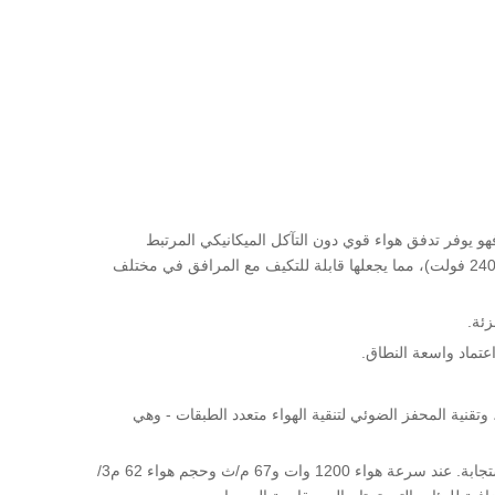
بارة عن مجفف أيدي أوتوماتيكي مثبت على الحائط مصمم للاستخدام المتسق والثقيل. تم تصنيفه بقوة 1400 واط مع محرك BLDC، فهو يوفر تدفق هواء قوي دون التآكل الميكانيكي المرتبط
بالمحركات التقليدية. يتيح مستشعر الحث بالأشعة تحت الحمراء إمكانية التنشيط بدون لمس، وتدعم الوحدة نطاقًا واسعًا من الجهد (110 فولت - 240 فولت)، مما يجعلها قابلة للتكيف مع المرافق في مختلف
تماد واسعة النطاق.
شاشة فلتر HEPA، ومصباح التعقيم بالأشعة فوق البنفسجية، وتقنية المحفز الضوئي لتنقية الهواء متعدد الطبقات - وهي
إن شريحة التحكم الذكية الخاصة بالكمبيوتر الصغير، المقترنة بالمعالجة الرقمية المتقدمة بالأشعة تحت الحمراء، تجعل التنشيط دقيقًا وسريع الاستجابة. عند سرعة هواء 1200 وات و67 م/ث وحجم هواء 62 م3/