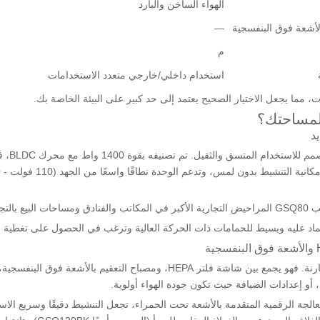
الهواء الساخن والبارد
—
م
استخدام داخلي/خارجي متعدد الاستخدامات
ات، مما يجعل الاختيار الصحيح يعتمد إلى حد كبير على البيئة الخاصة بك.
 لمساحتك؟
GSQ80 ع
اد عليه وبسيط للحمامات ذات الحركة العالية وترغب في الحصول على تغطية اع
يعد GSQ120BK النموذج الأكثر تركيزًا على النظافة في هذه المقارنة. فهو يجمع بين 
أو إعدادات الضيافة حيث تكون جودة الهواء أولوية.