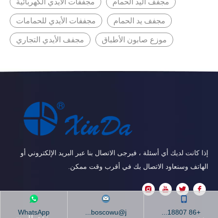
مجفف اليد الحمام
مجففات الأيدي الكهربائية
مجفف يد الحمام
مجففات الأيدي للحمامات
موزع صابون الأطباق
مجفف الأيدي التجاري
إذا كانت لديك أي أسئلة ، فيرجى الاتصال بنا عبر البريد الإلكتروني أو
الهاتف وسنعاود الاتصال بك في أقرب وقت ممكن.
WhatsApp
boscowu@j...
+86 18807...