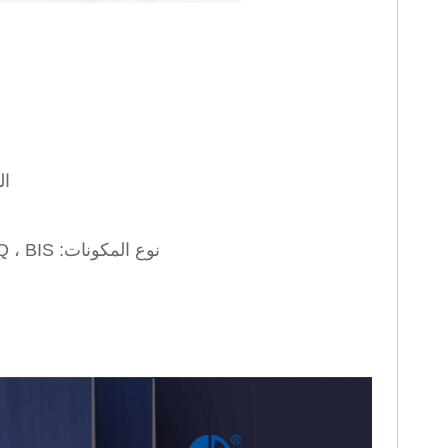
الجهد: 110 فول
نوع المكونات: 3C ، GS ، BS ، UL ، SAA ، IMQ ، BIS (اتصل بنا للحصول على حسب الطلب)