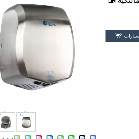
ماتيكية
فسارات
حصة ل