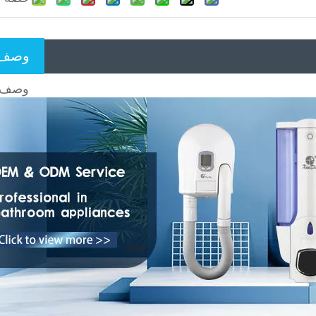
وصف ا
وصف ا