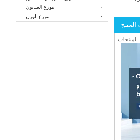
موزع الصابون
موزع الورق
لمنتج
لمنتجات