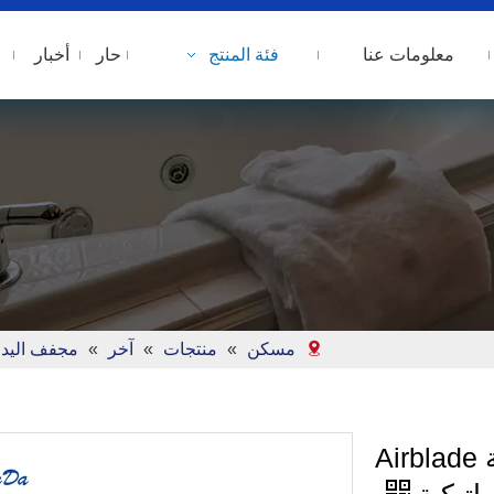
معلومات عنا
فئة المنتج
حار
أخبار
مسكن
»
منتجات
»
آخر
»
مجفف اليد
مجفف الأيدي التجارية المهنية Airblade