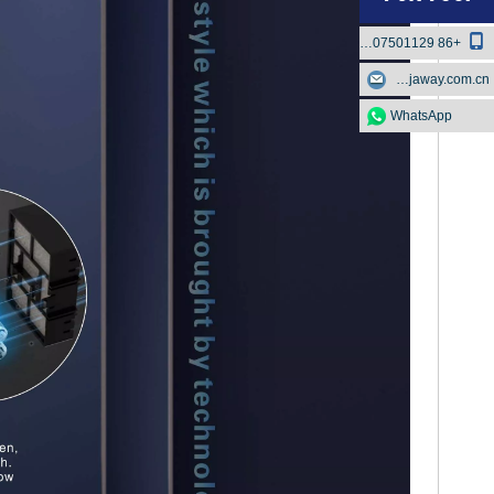
+86 18807501129
boscowu@jaway.com.cn
WhatsApp