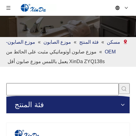
مسكن
»
فئة المنتج
»
موزع الصابون
»
موزع الصابون-
OEM
»
موزع صابون أوتوماتيكي مثبت على الحائط من
XinDa ZYQ138s يعمل باللمس موزع صابون أقل
فئة المنتج