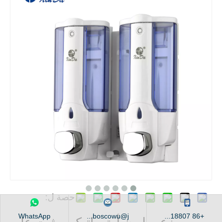
حصة ل:
WhatsApp
boscowu@j...
+86 18807...