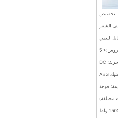
تخصيص
فف الشعر
ابل للطي
روس:> 5
رك: DC
ك ABS
وهة: فوهة