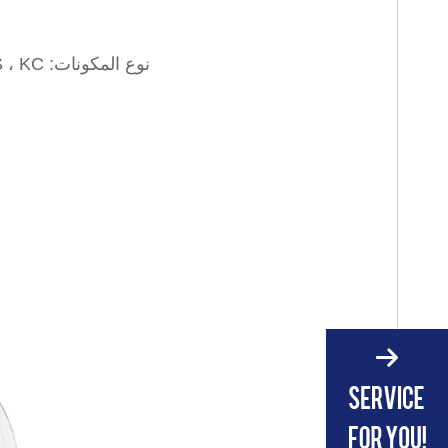
نوع المكونات: 3C ، GS ، BS ، UL ، SAA ، TIS ، KC (اتصل بنا للحصول على حسب الطلب)