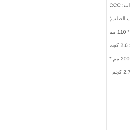
 CCC
م