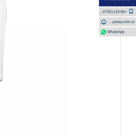
+86 18807501129
boscowu@jaway.com.cn
WhatsApp