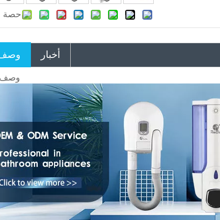
حصة ل
أخبار
وصف ا
وصف ا