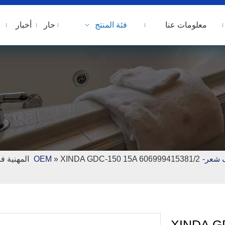
معلومات عنا
فئة المنتج
حار
أخبار
عر-OEM
»
606999415381/2
XINDA G