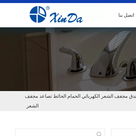
اتصل بنا
XINDA GDC-150 15A  المهنية فندق مجفف الشعر الكهربائي الحمام الحائط تصاعد مجفف
الشعر