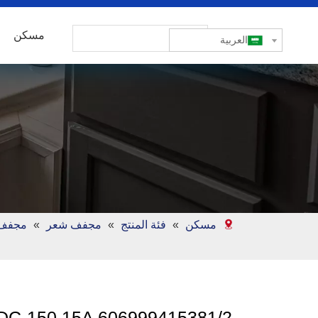
مسكن
العربية
مسكن
»
فئة المنتج
»
مجفف شعر
»
مجفف ش
DC-150 15A 606999415381/2