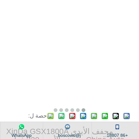
حصة ل:
مجفف الأيدي XinDa GSX1800A
WhatsApp
boscowu@j...
+86 18807...