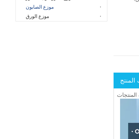
موزع الصابون
موزع الورق
لمنتج
لمنتجات