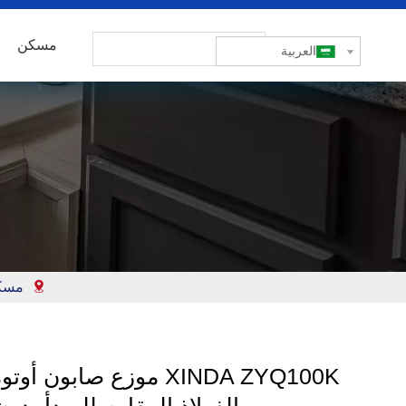
مسكن
العربية
مسك
XINDA ZYQ100K موزع صابون