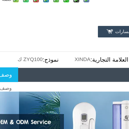
فسارات
العلامة التجارية:
XINDA
نموذج:
ZYQ100 ك
وصف ا
وصف ا