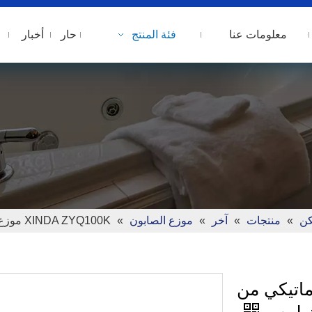
معلومات عنا
فئة المنتج
حار
أخبار
ن
»
منتجات
»
آخر
»
موزع الصابون
»
XINDA ZYQ100K موزع صابون أوتوماتيكي من الفولاذ المقاوم للصدأ بدون لمس
 أوتوماتيكي من