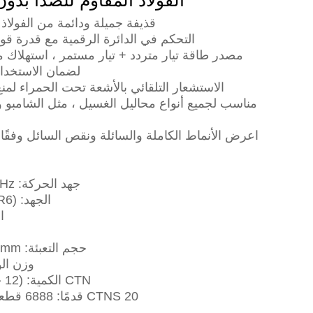
الفولاذ المقاوم للصدأ بد
قذيفة جميلة ودائمة من الفولاذ 
التحكم في الدائرة الرقمية مع قدرة قوي
مصدر طاقة تيار متردد + تيار مستمر ، استهلاك
لضمان الاستخدام
الاستشعار التلقائي بالأشعة تحت الحمراء ل
مناسب لجميع أنواع محاليل الغسيل ، مثل الشامبو
اعرض الأنماط الكاملة والسائلة ونقص السائل وفقًا
جهد الحركة: AC220V- / 50Hz
الجهد: DC4x1.5V (LR6)
ال
حجم التعبئة: 525x310x330mm
وزن الوحدة
CTN الكمية: (12 حبة) 12.4 كجم
CTNS 20 قدمًا: 6888 قطعة (574CTNS)