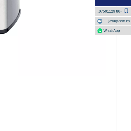
+86 18807501129
boscowu@jaway.com.cn
WhatsApp