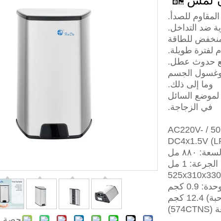
ون لمس
المقاوم للصدأ.
ة ضد التداخل.
 منخفض للطاقة
 لفترة طويلة.
منع حدوث عطل.
 وغسول الجسم
وما إلى ذلك.
 لموضع السائل
في الزجاجة.
سعة: ٨٨٠ مل
الجرعة: 1 مل
: 0.9 كجم
حصة ل